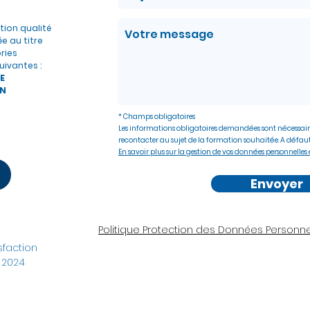
ation qualité
ée au titre
ries
uivantes :
E
N
* Champs obligatoires
Les informations obligatoires demandées sont nécessair
recontacter au sujet de la formation souhaitée. A défaut
En savoir plus sur la gestion de vos données personnelles e
Envoyer
Politique Protection des Données Personne
faction
 2024