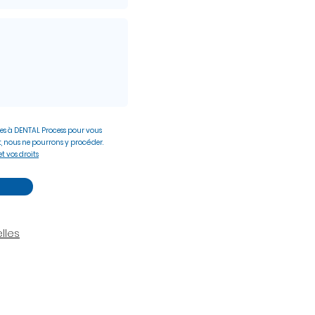
es à DENTAL Process pour vous
, nous ne pourrons y procéder.
t vos droits
lles