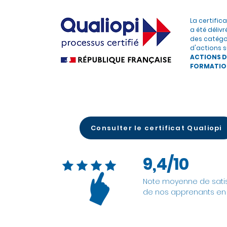
La certific
a été délivr
des catégo
d'actions s
ACTIONS D
FORMATIO
Consulter le certificat Qualiopi
9,4/10
Note moyenne de satis
de nos apprenants en