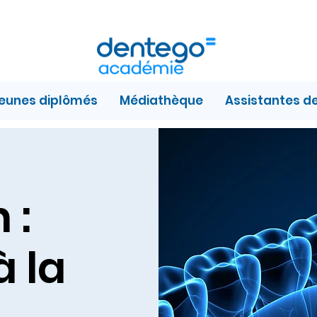
jeunes diplômés
Médiathèque
Assistantes d
 :
à la