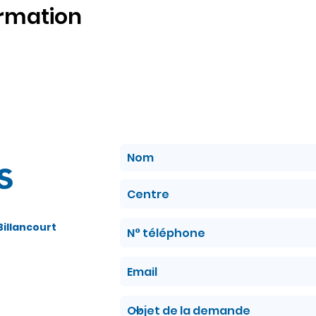
ormation
s
illancourt