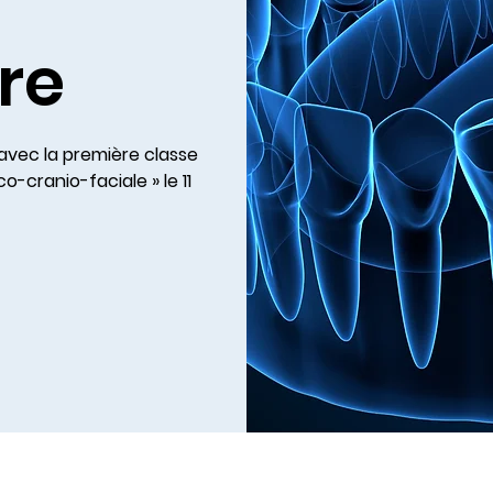
re
vec la première classe
o-cranio-faciale » le 11