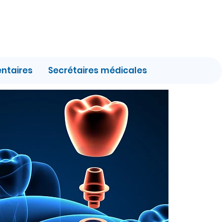
entaires
Secrétaires médicales