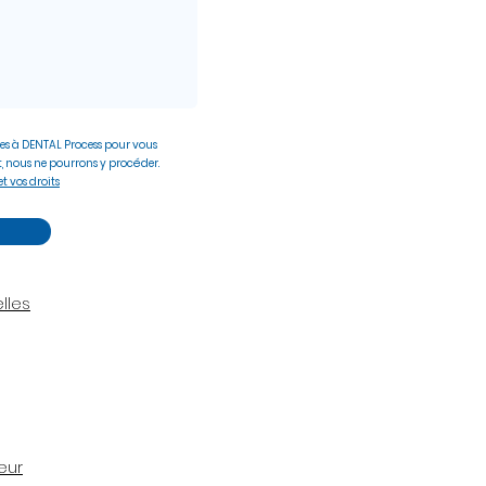
es à DENTAL Process pour vous
, nous ne pourrons y procéder.
t vos droits
lles
eur