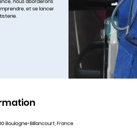
rence, nous aborderons
omprendre, et se lancer
isterie.
ormation
00 Boulogne-Billancourt, France