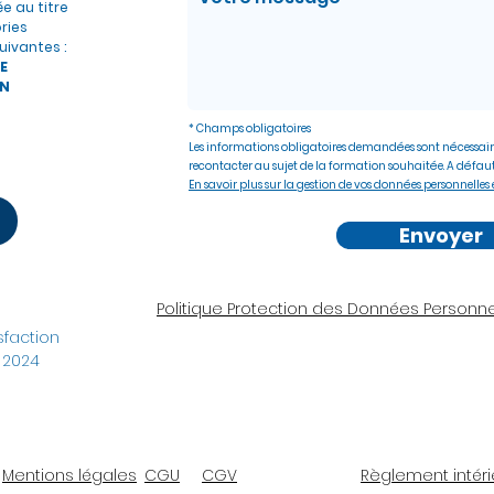
ée au titre
ries
uivantes :
E
N
* Champs obligatoires
Les informations obligatoires demandées sont nécessair
recontacter au sujet de la formation souhaitée. A défaut
En savoir plus sur la gestion de vos données personnelles e
Envoyer
Politique Protection des Données Personne
faction
 2024
Mentions légales
CGU
CGV
Règlement intéri