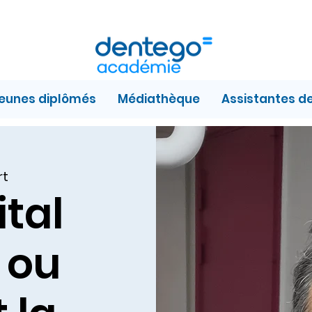
jeunes diplômés
Médiathèque
Assistantes d
rt
ital
 ou