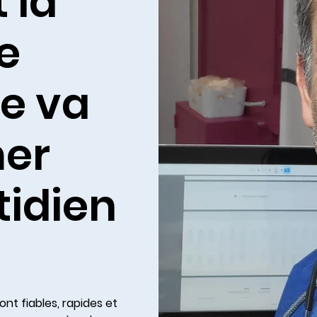
 la
e
e va
mer
tidien
sont fiables, rapides et