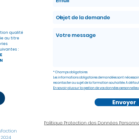
ation qualité
ée au titre
ries
uivantes :
E
N
* Champs obligatoires
Les informations obligatoires demandées sont nécessair
recontacter au sujet de la formation souhaitée. A défaut
En savoir plus sur la gestion de vos données personnelles e
Envoyer
Politique Protection des Données Personne
faction
 2024