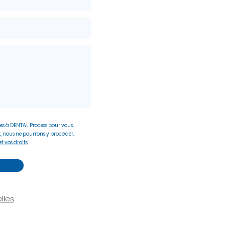
es à DENTAL Process pour vous
, nous ne pourrons y procéder.
t vos droits
lles