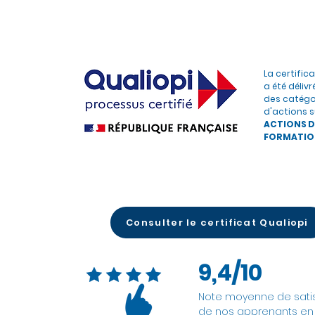
La certific
a été délivr
des catégo
d'actions s
ACTIONS D
FORMATIO
Consulter le certificat Qualiopi
9,4/10
Note moyenne de satis
de nos apprenants en