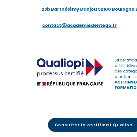
23b Barthélémy Danjou 92100 Boulogne B
contact@academiedentego.fr
La certific
a été délivr
des catégo
d'actions s
ACTIONS D
FORMATIO
Consulter le certificat Qualiopi