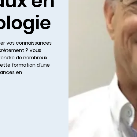
aux en
ologie
ner vos connaissances
crètement ? Vous
t rendre de nombreux
 cette formation d'une
sances en