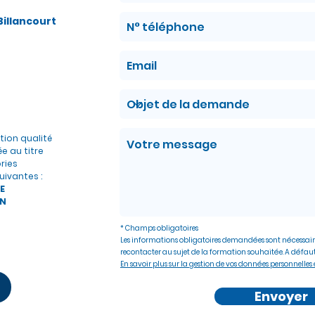
illancourt
ation qualité
ée au titre
ries
uivantes :
E
N
* Champs obligatoires
Les informations obligatoires demandées sont nécessair
recontacter au sujet de la formation souhaitée. A défaut
En savoir plus sur la gestion de vos données personnelles e
Envoyer